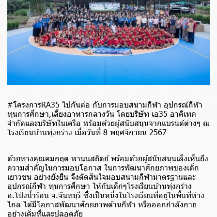
#โครงการRA35 ไปกันต่อ กับการมอบสนามกีฬา อุปกรณ์กีฬา
ทุนการศึกษา,เลี้ยงอาหารกลางวัน โดยบริษัท เอ35 อาคิเทค
จำกัดและบริษัทในเครือ พร้อมด้วยผู้สนับสนุนจากแบรนด์ต่างๆ ณ
โรงเรียนบ้านทุ่งกร่าง เมื่อวันที่ 8 พฤศจิกายน 2567
ด้วยทางคุณคมกฤต พานนสถิตย์ พร้อมด้วยผู้สนับสนุนเล็งเห็นถึง
ความสำคัญในการมอบโอกาส ในการพัฒนาศักยภาพของเด็ก
เยาวชน อย่างยั่งยืน จึงตัดสินใจมอบสนามกีฬามาตรฐานและ
อุปกรณ์กีฬา ทุนการศึกษา ให้กับเด็กๆโรงเรียนบ้านทุ่งกร่าง
อ.โป่งน้ำร้อน จ.จันทบุรี ซึ่งเป็นหนึ่งในโรงเรียนที่อยู่ในพื้นที่ห่าง
ไกล ได้มีโอกาสพัฒนาศักยภาพด้านกีฬา หรือออกกำลังกาย
อย่างเต็มที่และปลอดภัย