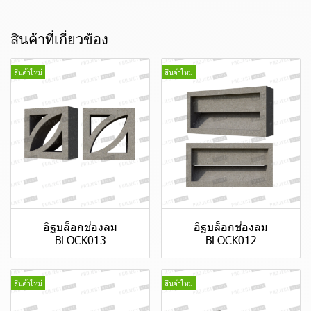
สินค้าที่เกี่ยวข้อง
สินค้าใหม่
สินค้าใหม่
อิฐบล็อกช่องลม
อิฐบล็อกช่องลม
BLOCK013
BLOCK012
สินค้าใหม่
สินค้าใหม่