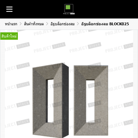
หน้าแรก
สินค้าทั้งหมด
อิฐบล็อกช่องลม
อิฐบล็อกช่องลม BLOCK025
สินค้าใหม่