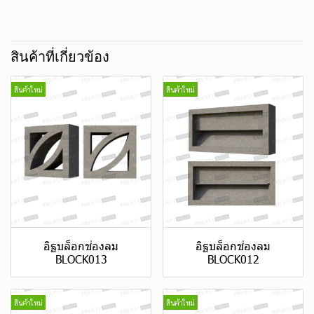
สินค้าที่เกี่ยวข้อง
สินค้าใหม่
สินค้าใหม่
อิฐบล็อกช่องลม
อิฐบล็อกช่องลม
BLOCK013
BLOCK012
สินค้าใหม่
สินค้าใหม่