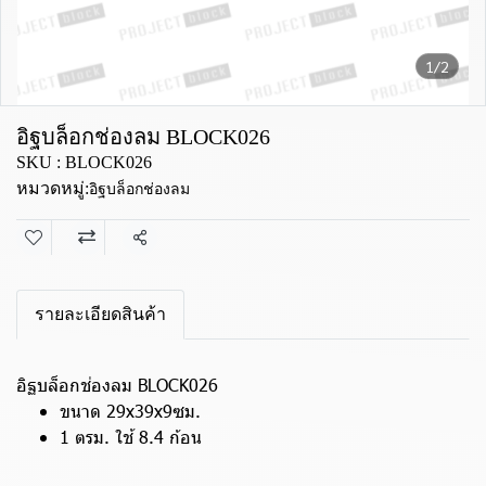
1/2
อิฐบล็อกช่องลม BLOCK026
SKU : BLOCK026
หมวดหมู่:
อิฐบล็อกช่องลม
แชร์
รายละเอียดสินค้า
อิฐบล็อกช่องลม BLOCK026
ขนาด 29x39x9ซม.
1 ตรม. ใช้ 8.4 ก้อน