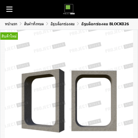
หน้าแรก
สินค้าทั้งหมด
อิฐบล็อกช่องลม
อิฐบล็อกช่องลม BLOCK026
สินค้าใหม่